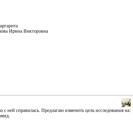
аргарита
лова Ирина Викторовна
о с ней справилась. Предлагаю изменить цель исследования на:
амид.