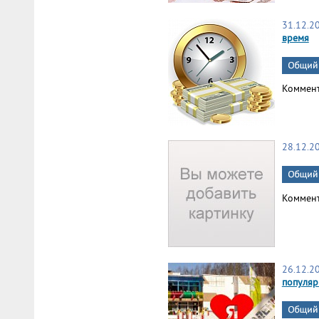
31.12.2
время
Коммен
28.12.2
Коммен
26.12.2
популяр