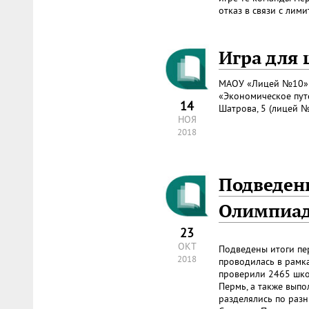
отказ в связи с лими
Игра для 
МАОУ «Лицей №10» п
«Экономическое пут
14
Шатрова, 5 (лицей №
НОЯ
2018
Подведены
Олимпиад
23
ОКТ
Подведены итоги пе
2018
проводилась в рамка
проверили 2465 школ
Пермь, а также выпо
разделялись по разн