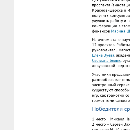
проспекта (аннотаци
Красновишерска и И
получить консульта
улучшить работу и 
конференции в этом
финансов
Марина Ш
На очном этапе нау
12 проектов. Работы
руководитель магис
Елена Зуева
, акаде
Светлана Белых
, ру
довузовской подгот
Участники представ
разнообразные темы
электронный сервис
существуют способы
игр, как грамотно с
грамотными самосто
Победители ср
1 место – Михаил Ч
2 место – Сергей За
гимназия № 31 гор