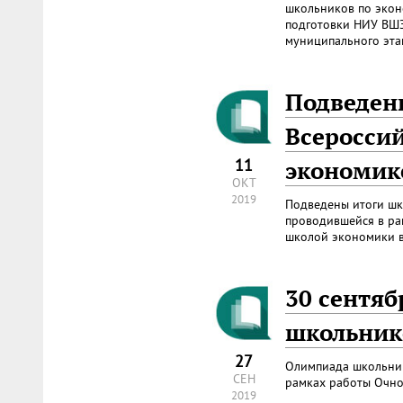
школьников по экон
подготовки НИУ ВШЭ
муниципального эта
Подведен
Всеросси
11
экономик
ОКТ
2019
Подведены итоги шк
проводившейся в ра
школой экономики в
30 сентяб
школьник
27
Олимпиада школьник
СЕН
рамках работы Очно
2019