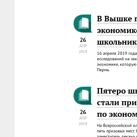
В Вышке 
экономик
26
школьник
АПР
2019
16 апреля 2019 год
исследований на за
экономике, которую
Пермь.
Пятеро ш
стали пр
26
по эконо
АПР
2019
На Всероссийской о
пять призовых мест
заместитель декана