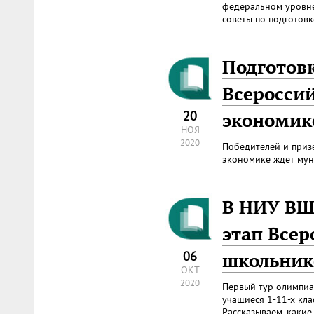
федеральном уровне
советы по подготовк
Подготов
Всеросси
20
экономик
НОЯ
2020
Победителей и приз
экономике ждет мун
В НИУ ВШ
этап Все
06
школьник
ОКТ
2020
Первый тур олимпиад
учащиеся 1-11-х кла
Рассказываем, какие