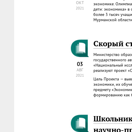
ОКТ
экономике. Олимпиа
2021
дети: экономика» в 
более 3 тысяч учащи
Мурманской области
Скорый с
Министерство образ
государственного а
03
«Национальный иссл
АВГ
реализуют проект «О
2021
Цель Проекта
— выя
экономики, их обуче
предмету «Экономик
формированию как 
Школьник
научно-п