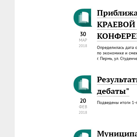
Приближае
КРАЕВОЙ
30
КОНФЕРЕ
МАР
2018
Определилась дата 
по экономике и смеж
г. Пермь, ул. Студен
Результа
дебаты"
20
Подведены итоги 1-г
ФЕВ
2018
Муниципа