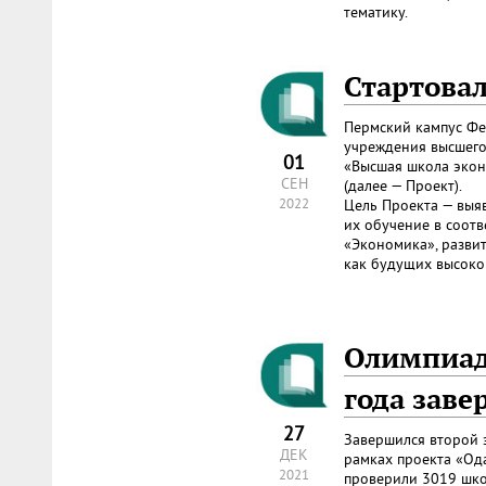
тематику.
Стартовал
Пермский кампус Фе
учреждения высшего
01
«Высшая школа экон
СЕН
(далее — Проект).
2022
Цель Проекта — выя
их обучение в соотв
«Экономика», разви
как будущих высоко
Олимпиад
года заве
27
Завершился второй 
ДЕК
рамках проекта «Ода
2021
проверили 3019 шко