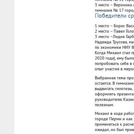
3 место – Вероника 
гимназия № 17 горо
Победители ср
1 место – Борис Вас
2 место – Павел Гол
3 место –Лидия Гарб
Надежда Трусова, м
по экономике НИУ В
Когда Михаил стал 
2020 года), ему был
попробовать себя в 
опыт участия в меро
Выбранная тема прое
остается. В гимнази
выдвигать гипотезы,
оформлять презента
руководителю Казако
полезным.
Михаил в ходе работ
городе Перми и как 
применяться к расче
ожидал, но был прия