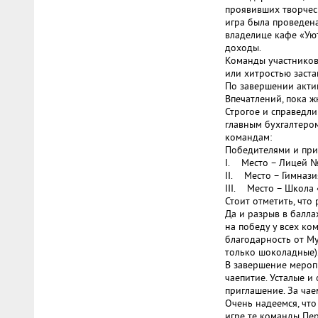
проявивших творчес
игра была проведена
владелице кафе «Ую
доходы.
Команды участников
или хитростью заста
По завершении акти
Впечатлений, пока ж
Строгое и справедл
главным бухгалтеро
командам:
Победителями и при
I. Место – Лицей №
II. Место – Гимнази
III. Место – Школа 
Стоит отметить, что
Да и разрыв в балла
на победу у всех ко
благодарность от Му
только шоколадные)
В завершение мероп
чаепитие. Усталые и
приглашение. За чае
Очень надеемся, что
игре те команды Пер