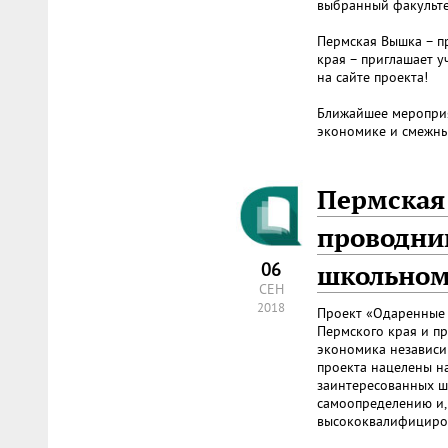
выбранный факульте
Пермская Вышка – п
края – приглашает у
на сайте проекта!
Ближайшее мероприя
экономике и смежны
Пермская
проводни
06
школьном
СЕН
2018
Проект «Одаренные 
Пермского края и п
экономика независи
проекта нацелены н
заинтересованных ш
самоопределению и,
высококвалифициров