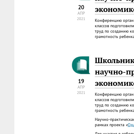
20
экономик
АПР
2021
Конференцию органи
классов подготовили
труд по созданию к
грамотность ребенка
Школьник
научно-п
19
экономик
АПР
2021
Конференцию органи
классов подготовили
труд по созданию к
грамотность ребенка
Научно-практическа
рамках проекта
«
Од
Для участия в отбо