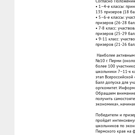
Согласно Положению
• 1–4-е классы: при
135 призеров (18 ба
• 5–6-е классы: уча
призеров (26-28 бал
• 7-8 класс: участв
призеров (25-29 бал
• 9-11 класс: участ
призеров (21-26 бал
Наиболее активными
№10 г. Перми (около
более 100 участник
школьники 7–11-х к
этап Всероссийской 
Балл допуска для у
оргкомитет. Информ
Обращаем внимание,
получить самостояте
экономика», начиная
Победители и призе
пройдет интенсивну
школьников по эконо
Пермского края на 