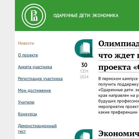
ОДАРЕННЫЕ ДЕТИ: ЭКОНОМИКА
Олимпиад
Новости
что ждет 
О проекте
30
проекта 
Анкета участника
СЕН
2024
Регистрация участника
В пермском кампусе
получить поддержку 
«Одаренные дети: э
Мои достижения
края направлен на 
будущих профессион
Учителю
мероприятия проекта
какие преференции е
Конкурсы
Демонстрационный
Экономич
тест