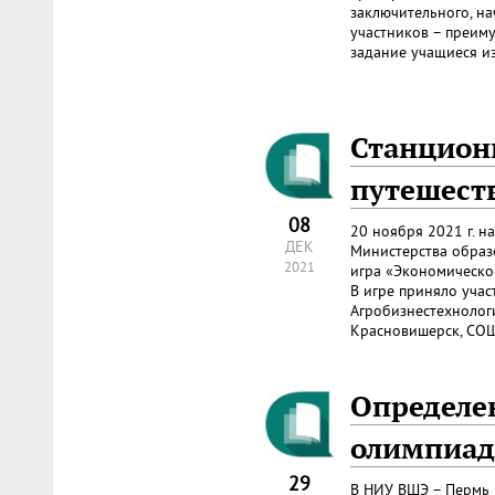
заключительного, на
участников – преиму
задание учащиеся из
Станцион
путешест
08
20 ноября 2021 г. 
ДЕК
Министерства образ
2021
игра «Экономическое
В игре приняло учас
Агробизнестехнологи
Красновишерск, СОШ 1
Определе
олимпиад
29
В НИУ ВШЭ – Пермь 