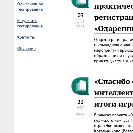
практиче
Олимпиадное
тестирование
03
регистра
Результаты
ОКТ
тестирования
«Одаренн
2023
Контакты
Открыта регистраци
и командную онлайн
Обучение
мероприятия проход
образования и науки
принять участие и к
«Спасибо
интеллек
23
итоги иг
НОЯ
2022
В рамках проекта «
пермского кампуса 
игра «Экономическое
Котельниково (Волг