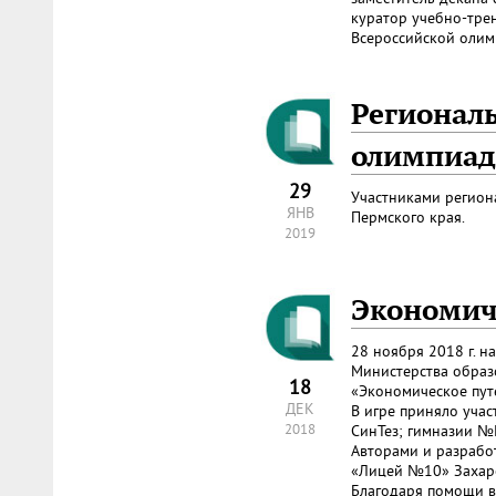
куратор учебно-тре
Всероссийской олим
Регионал
олимпиад
29
Участниками регион
ЯНВ
Пермского края.
2019
Экономич
28 ноября 2018 г. 
Министерства образ
18
«Экономическое путе
ДЕК
В игре приняло участ
2018
СинТез; гимназии №№
Авторами и разрабо
«Лицей №10» Захаро
Благодаря помощи в 